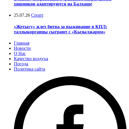
хищников адаптируются на Балхаше
25.07.26
Спорт
«Жетысу» ждет битва за выживание в КПЛ:
талдыкорганцы сыграют с «Кызылжаром»
Главная
Новости
О Нас
Качество воздуха
Погода
Политика сайта