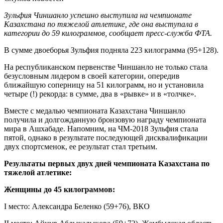
Зульфия Чиншанло успешно выступила на чемпионате
Казахстана по тяжелой атлетике, где она выступала в
категории до 59 килограммов, сообщает пресс-служба ФТА.
В сумме двоеборья Зульфия подняла 223 килограмма (95+128).
На республиканском первенстве Чиншанло не только стала
безусловным лидером в своей категории, опередив
ближайшую соперницу на 51 килограмм, но и установила
четыре (!) рекорда: в сумме, два в «рывке» и в «толчке».
Вместе с медалью чемпионата Казахстана Чиншанло
получила и долгожданную бронзовую награду чемпионата
мира в Ашхабаде. Напомним, на ЧМ-2018 Зульфия стала
пятой, однако в результате последующей дисквалификации
двух спортсменок, ее результат стал третьим.
Результаты первых двух дней чемпионата Казахстана по
тяжелой атлетике:
Женщины до 45 килограммов:
I место: Александра Беленко (59+76), ВКО