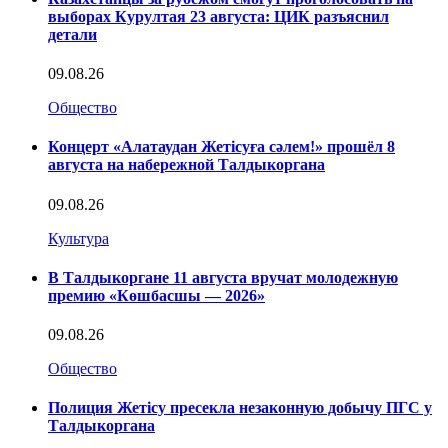
выборах Курултая 23 августа: ЦИК разъяснил
детали
09.08.26
Общество
Концерт «Алатаудан Жетісуға сәлем!» прошёл 8
августа на набережной Талдыкоргана
09.08.26
Культура
В Талдыкоргане 11 августа вручат молодежную
премию «Көшбасшы — 2026»
09.08.26
Общество
Полиция Жетісу пресекла незаконную добычу ПГС у
Талдыкоргана