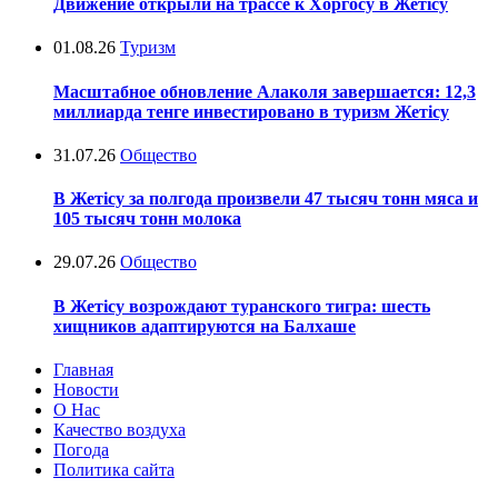
Движение открыли на трассе к Хоргосу в Жетісу
01.08.26
Туризм
Масштабное обновление Алаколя завершается: 12,3
миллиарда тенге инвестировано в туризм Жетісу
31.07.26
Общество
В Жетісу за полгода произвели 47 тысяч тонн мяса и
105 тысяч тонн молока
29.07.26
Общество
В Жетісу возрождают туранского тигра: шесть
хищников адаптируются на Балхаше
Главная
Новости
О Нас
Качество воздуха
Погода
Политика сайта