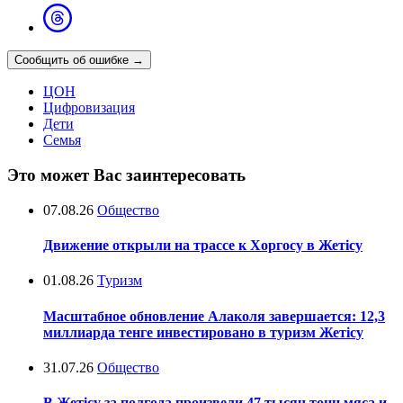
Сообщить об ошибке
→
ЦОН
Цифровизация
Дети
Семья
Это может Вас заинтересовать
07.08.26
Общество
Движение открыли на трассе к Хоргосу в Жетісу
01.08.26
Туризм
Масштабное обновление Алаколя завершается: 12,3
миллиарда тенге инвестировано в туризм Жетісу
31.07.26
Общество
В Жетісу за полгода произвели 47 тысяч тонн мяса и