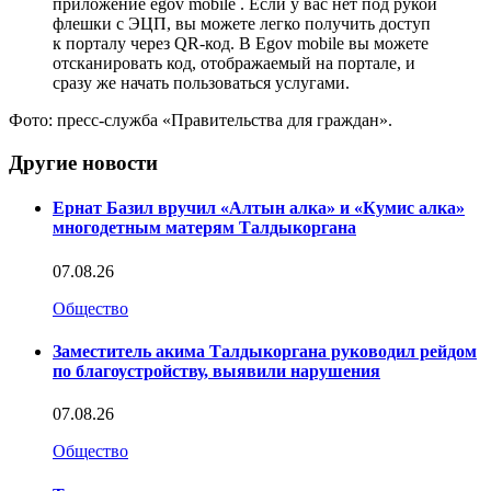
приложение egov mobile . Если у вас нет под рукой
флешки с ЭЦП, вы можете легко получить доступ
к порталу через QR-код. В Egov mobile вы можете
отсканировать код, отображаемый на портале, и
сразу же начать пользоваться услугами.
Фото: пресс-служба «Правительства для граждан».
Другие новости
Ернат Базил вручил «Алтын алка» и «Кумис алка»
многодетным матерям Талдыкоргана
07.08.26
Общество
Заместитель акима Талдыкоргана руководил рейдом
по благоустройству, выявили нарушения
07.08.26
Общество