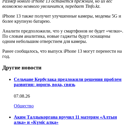
Размер нового iPhone 13 останется прежним, но их вес
возможно немного увеличится, передает Tinfo.kz.
iPhone 13 также получит улучшенные камеры, модемы 5G и
более крупную батарею.
Аналити предположили, что у смартфонов не будет «челки».
По словам аналитика, новые гаджеты будут оснащены
одним небольшим отверстием для камеры.
Ранее сообщалось, что выпуск iPhone 13 могут перенести на
год.
Другие новости
Сельчане Кербулака предложили решения проблем
развития: дороги, вода, связь
07.08.26
Общество
Аким Талдыкоргана вручил 11 матерям «Алтын
алқа» и «Күміс алқа»