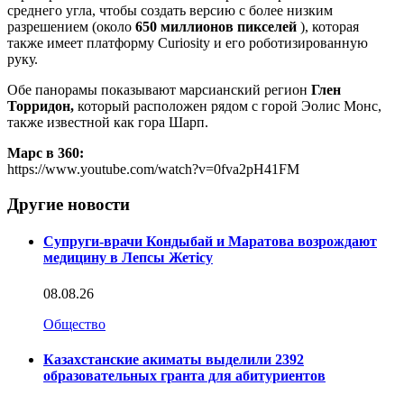
среднего угла, чтобы создать версию с более низким
разрешением (около
650 миллионов пикселей
), которая
также имеет платформу Curiosity и его роботизированную
руку.
Обе панорамы показывают марсианский регион
Глен
Торридон,
который расположен рядом с горой Эолис Монс,
также известной как гора Шарп.
Марс в 360:
https://www.youtube.com/watch?v=0fva2pH41FM
Другие новости
Супруги-врачи Кондыбай и Маратова возрождают
медицину в Лепсы Жетісу
08.08.26
Общество
Казахстанские акиматы выделили 2392
образовательных гранта для абитуриентов