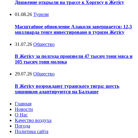
Движение открыли на трассе к Хоргосу в Жетісу
01.08.26
Туризм
Масштабное обновление Алаколя завершается: 12,3
миллиарда тенге инвестировано в туризм Жетісу
31.07.26
Общество
В Жетісу за полгода произвели 47 тысяч тонн мяса и
105 тысяч тонн молока
29.07.26
Общество
В Жетісу возрождают туранского тигра: шесть
хищников адаптируются на Балхаше
Главная
Новости
О Нас
Качество воздуха
Погода
Политика сайта