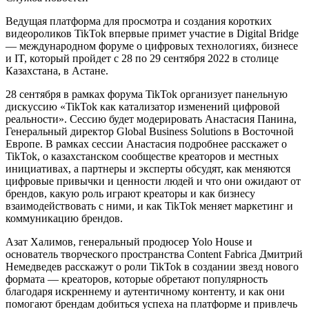
Ведущая платформа для просмотра и создания коротких
видеороликов TikTok впервые примет участие в Digital Bridge
— международном форуме о цифровых технологиях, бизнесе
и IT, который пройдет с 28 по 29 сентября 2022 в столице
Казахстана, в Астане.
28 сентября в рамках форума TikTok организует панельную
дискуссию «TikTok как катализатор изменений цифровой
реальности». Сессию будет модерировать Анастасия Панина,
Генеральный директор Global Business Solutions в Восточной
Европе. В рамках сессии Анастасия подробнее расскажет о
TikTok, о казахстанском сообществе креаторов и местных
инициативах, а партнеры и эксперты обсудят, как меняются
цифровые привычки и ценности людей и что они ожидают от
брендов, какую роль играют креаторы и как бизнесу
взаимодействовать с ними, и как TikTok меняет маркетинг и
коммуникацию брендов.
Азат Халимов, генеральный продюсер Yolo House и
основатель творческого пространства Content Fabrica Дмитрий
Немедведев расскажут о роли TikTok в создании звезд нового
формата — креаторов, которые обретают популярность
благодаря искреннему и аутентичному контенту, и как они
помогают брендам добиться успеха на платформе и привлечь