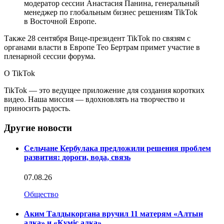
модератор сессии Анастасия Панина, генеральный
менеджер по глобальным бизнес решениям TikTok
в Восточной Европе.
Также 28 сентября Вице-президент TikTok по связям с
органами власти в Европе Тео Бертрам примет участие в
пленарной сессии форума.
О TikTok
TikTok — это ведущее приложение для создания коротких
видео. Наша миссия — вдохновлять на творчество и
приносить радость.
Другие новости
Сельчане Кербулака предложили решения проблем
развития: дороги, вода, связь
07.08.26
Общество
Аким Талдыкоргана вручил 11 матерям «Алтын
алқа» и «Күміс алқа»