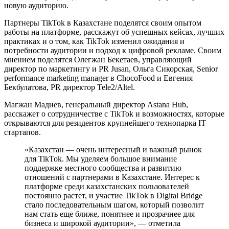
новую аудиторию.
Партнеры TikTok в Казахстане поделятся своим опытом
работы на платформе, расскажут об успешных кейсах, лучших
практиках и о том, как TikTok изменил ожидания и
потребности аудитории и подход к цифровой рекламе. Своим
мнением поделятся Олегжан Бекетаев, управляющий
директор по маркетингу и PR Jusan, Ольга Сикорская, Senior
performance marketing manager в ChocoFood и Евгения
Бекбулатова, PR директор Tele2/Altel.
Магжан Мадиев, генеральный директор Astana Hub,
расскажет о сотрудничестве с TikTok и возможностях, которые
открываются для резидентов крупнейшего технопарка IT
стартапов.
«Казахстан — очень интересный и важный рынок
для TikTok. Мы уделяем большое внимание
поддержке местного сообщества и развитию
отношений с партнерами в Казахстане. Интерес к
платформе среди казахстанских пользователей
постоянно растет, и участие TikTok в Digital Bridge
стало последовательным шагом, который позволит
нам стать еще ближе, понятнее и прозрачнее для
бизнеса и широкой аудитории», — отметила