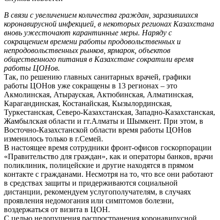
В связи с увеличением количества граждан, заразившихся
коронавирусной инфекцией, в некоторых регионах Казахстана
вновь ужесточают карантинные меры. Наряду с
сокращением времени работы продовольственных и
непродовольственных рынков, ярмарок, объектов
общественного питания в Казахстане сократили время
работы ЦОНов.
Так, по решению главных санитарных врачей, графики
работы ЦОНов уже сокращены в 13 регионах – это
Акмолинская, Атырауская, Актюбинская, Алматинская,
Карагандинская, Костанайская, Кызылординская,
Туркестанская, Северо-Казахстанская, Западно-Казахстанская,
Жамбылская области и гг.Алматы и Шымкент. При этом, в
Восточно-Казахстанской области время работы ЦОНов
изменилось только в г.Семей.
В настоящее время сотрудники фронт-офисов госкорпорации
«Правительство для граждан», как и операторы банков, врачи
поликлиник, полицейские и другие находятся в прямом
контакте с гражданами. Несмотря на то, что все они работают
в средствах защиты и придерживаются социальной
дистанции, рекомендуем услугополучателям, в случаях
проявления недомогания или симптомов болезни,
воздержаться от визита в ЦОН.
С целью недопущения распространения коронавирусной