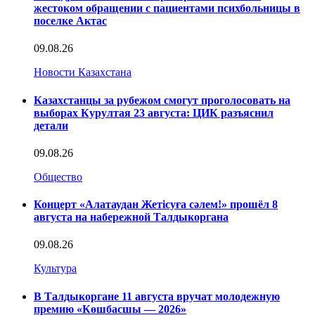
жестоком обращении с пациентами психбольницы в
поселке Актас
09.08.26
Новости Казахстана
Казахстанцы за рубежом смогут проголосовать на
выборах Курултая 23 августа: ЦИК разъяснил
детали
09.08.26
Общество
Концерт «Алатаудан Жетісуға сәлем!» прошёл 8
августа на набережной Талдыкоргана
09.08.26
Культура
В Талдыкоргане 11 августа вручат молодежную
премию «Көшбасшы — 2026»