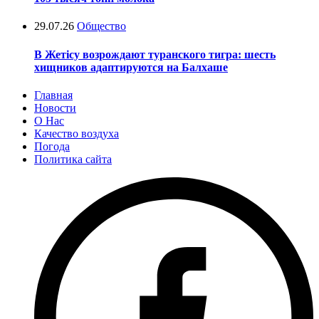
29.07.26
Общество
В Жетісу возрождают туранского тигра: шесть
хищников адаптируются на Балхаше
Главная
Новости
О Нас
Качество воздуха
Погода
Политика сайта