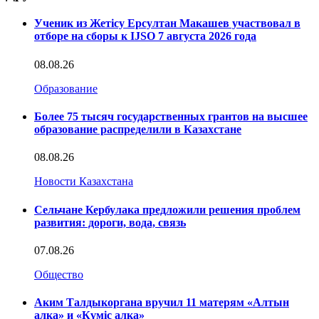
Ученик из Жетісу Ерсултан Макашев участвовал в
отборе на сборы к IJSO 7 августа 2026 года
08.08.26
Образование
Более 75 тысяч государственных грантов на высшее
образование распределили в Казахстане
08.08.26
Новости Казахстана
Сельчане Кербулака предложили решения проблем
развития: дороги, вода, связь
07.08.26
Общество
Аким Талдыкоргана вручил 11 матерям «Алтын
алқа» и «Күміс алқа»