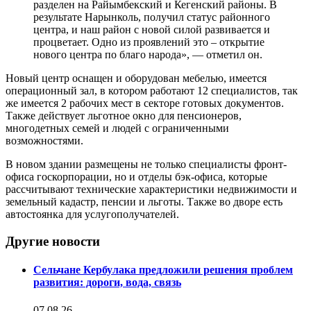
разделен на Райымбекский и Кегенский районы. В
результате Нарынколь, получил статус районного
центра, и наш район с новой силой развивается и
процветает. Одно из проявлений это – открытие
нового центра по благо народа», — отметил он.
Новый центр оснащен и оборудован мебелью, имеется
операционный зал, в котором работают 12 специалистов, так
же имеется 2 рабочих мест в секторе готовых документов.
Также действует льготное окно для пенсионеров,
многодетных семей и людей с ограниченными
возможностями.
В новом здании размещены не только специалисты фронт-
офиса госкорпорации, но и отделы бэк-офиса, которые
рассчитывают технические характеристики недвижимости и
земельный кадастр, пенсии и льготы. Также во дворе есть
автостоянка для услугополучателей.
Другие новости
Сельчане Кербулака предложили решения проблем
развития: дороги, вода, связь
07.08.26