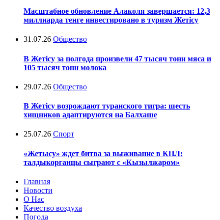
Масштабное обновление Алаколя завершается: 12,3
миллиарда тенге инвестировано в туризм Жетісу
31.07.26
Общество
В Жетісу за полгода произвели 47 тысяч тонн мяса и
105 тысяч тонн молока
29.07.26
Общество
В Жетісу возрождают туранского тигра: шесть
хищников адаптируются на Балхаше
25.07.26
Спорт
«Жетысу» ждет битва за выживание в КПЛ:
талдыкорганцы сыграют с «Кызылжаром»
Главная
Новости
О Нас
Качество воздуха
Погода