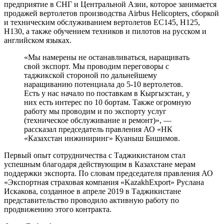
предприятие в СНГ и Центральной Азии, которое занимается
продажей вертолетов производства Airbus Helicopters, сборкой
и техническим обслуживанием вертолетов ЕС145, Н125,
Н130, а также обучением техников и пилотов на русском и
английском языках.
«Мы намерены не останавливаться, наращивать
свой экспорт. Мы проводим переговоры с
таджикской стороной по дальнейшему
наращиванию потенциала до 5-10 вертолетов.
Есть у нас начало по поставкам в Кыргызстан, у
них есть интерес по 10 бортам. Также огромную
работу мы проводим и по экспорту услуг
(техническое обслуживание и ремонт)», —
рассказал председатель правления АО «НК
«Казахстан инжиниринг» Куаныш Бишимов.
Первый опыт сотрудничества с Таджикистаном стал
успешным благодаря действующим в Казахстане мерам
поддержки экспорта. По словам председателя правления АО
«Экспортная страховая компания «KazakhExport» Руслана
Искакова, созданное в апреле 2019 в Таджикистане
представительство проводило активную работу по
продвижению этого контракта.