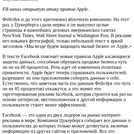
FB начал открытую атаку против Apple.
Фейсбук и до этого критиковал яблочную компанию. На этот
раз, у Цукерберга сдали нервы и он выкупил целые
страницы в важнейших деловых американских газетах
NewYork Times, Wall Street Journal и Washington Post. В рекламе
нет никаких фотографий, только небольшой текст и яркий
заголовок «Мы везде будем защищать малый бизнес от Apple.»
В тексте Facebook поясняет новые правила Apple касающиеся
защиты данных, способные обрушить продажи бизнеса чуть
ли не на 60 процентов. Речь идет об изменении политики
приватности. Apple будет теперь спрашивать пользователей,
разрешают ли они приложениям собирать данные о себе.
Естественно, что заметная часть (по данным Фейсбук это чуть
ли не 85 процентов) откажутся, а это значит что
таргетированная реклама facebook, которая строится как раз на
основе интересов, местоположения и другой информации о
пользователе станет менее эффективной.
Facebook — это один из двух лидеров на рынке интернет-
рекламы в мире. Компания Цукерберга собирает все данные о
пользователях до которых только может дотянуться, включая
информацию из других сайтов и приложений. Все это