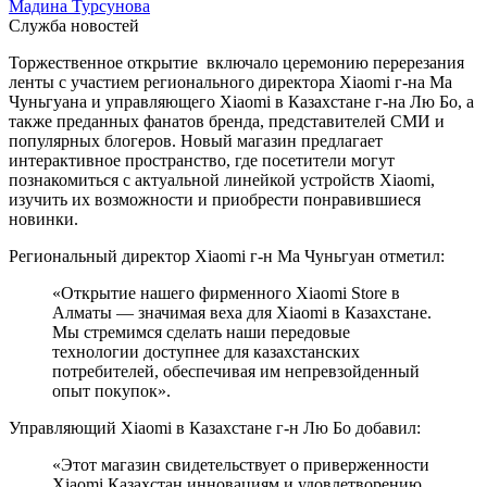
Мадина Турсунова
Служба новостей
Торжественное открытие включало церемонию перерезания
ленты с участием регионального директора Xiaomi г-на Ма
Чуньгуана и управляющего Xiaomi в Казахстане г-на Лю Бо, а
также преданных фанатов бренда, представителей СМИ и
популярных блогеров. Новый магазин предлагает
интерактивное пространство, где посетители могут
познакомиться с актуальной линейкой устройств Xiaomi,
изучить их возможности и приобрести понравившиеся
новинки.
Региональный директор Xiaomi г-н Ма Чуньгуан отметил:
«Открытие нашего фирменного Xiaomi Store в
Алматы — значимая веха для Xiaomi в Казахстане.
Мы стремимся сделать наши передовые
технологии доступнее для казахстанских
потребителей, обеспечивая им непревзойденный
опыт покупок».
Управляющий Xiaomi в Казахстане г-н Лю Бо добавил:
«Этот магазин свидетельствует о приверженности
Xiaomi Казахстан инновациям и удовлетворению