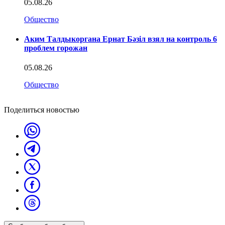
05.08.26
Общество
Аким Талдыкоргана Ернат Бәзіл взял на контроль 6
проблем горожан
05.08.26
Общество
Поделиться новостью