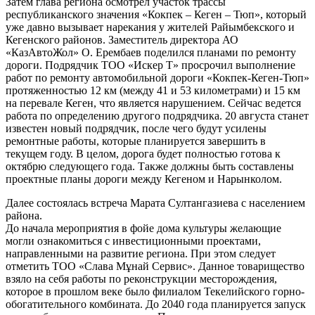
Затем глава региона осмотрел участок трассы
республиканского значения «Кокпек – Кеген – Тюп», который
уже давно вызывает нарекания у жителей Райымбекского и
Кегенского районов. Заместитель директора АО
«КазАвтоЖол» О. Ерембаев поделился планами по ремонту
дороги. Подрядчик ТОО «Искер Т» просрочил выполнение
работ по ремонту автомобильной дороги «Кокпек-Кеген-Тюп»
протяженностью 12 км (между 41 и 53 километрами) и 15 км
на перевале Кеген, что является нарушением. Сейчас ведется
работа по определению другого подрядчика. 20 августа станет
известен новый подрядчик, после чего будут усилены
ремонтные работы, которые планируется завершить в
текущем году. В целом, дорога будет полностью готова к
октябрю следующего года. Также должны быть составлены
проектные планы дороги между Кегеном и Нарынколом.
Далее состоялась встреча Марата Султангазиева с населением
района.
До начала мероприятия в фойе дома культуры желающие
могли ознакомиться с инвестиционными проектами,
направленными на развитие региона. При этом следует
отметить ТОО «Слава Мұнай Сервис». Данное товарищество
взяло на себя работы по реконструкции месторождения,
которое в прошлом веке было филиалом Текелийского горно-
обогатительного комбината. До 2040 года планируется запуск