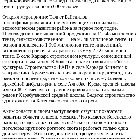
горно-обогатительного завода. После ввода в эксплуатацию
будет трудоустроено до 600 человек.
Открыл мероприятие Талгат Байедилов,
проинформировавший присутствующих о социально-
экономическом развитии района за первое полугодие.
Произведено промышленной продукции на 11 348 миллионов
тенге, сельскохозяйственной — на 9 348 миллионов тенге. В
регион привлечено 1 990 миллионов тенге инвестиций,
выполнено строительных работ на сумму 2 222 миллиона
тенге. В селе Каркара строится дом культуры, совмещенный
со спортивным залом. В Болексаз также возводится объект
культуры. Строительство ФАПа в селе Каркара близится к
завершению. Кроме того, капитально ремонтируются здания
районной больницы, сельской больницы в селе Жаланаш,
врачебной амбулатории в селе Алгабас. Кроме средней школы
имени Ж. Ермегияева в районе проводится капитальный
ремонт Карабулакской средней школы. Ведется строительство
здания акимата Кегенского сельского округа.
Аким области в своем выступлении озвучил показатели
развития области за шесть месяцев. Что касается Кегенского
района, то здесь насчитывается 27 тысяч голов маточного
поголовья крупного рогатого скота и работает только одна
дойная ферма. Этого недостаточно, требуется увеличить