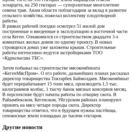
эспарцета, на 250 гектарах — суперэлитные многолетние
семена трав. Аким области поблагодарив за вклад в развитие
сельского хозяйства, пожелал коллективу плодотворной
работы.
В рамках рабочей поездки осмотрел 51 жилой дом
построенные и введенные в эксплуатацию в восточной части
села Кеген. Ознакомился со строительством двадцати 3-х
комнатных жилых домов по одному проекту. В новых
строящихся домах уже заложены крыши. Строительные
работы интенсивно ведутся застройщиками ТОО
«Құрылысшы ТБС».
Затем побывал на строительстве мясокомбината
«КегенМясПром». О его работе, дальнейших планах рассказал
директор товарищества Токтарбек Баймолдаев. Мясокомбинат
будет перерабатывает 15 тонн мяса, производить 1,5 тыс.
килограммов колбас, 1 тысчу банок мясных консервов месяц.
В перспективе будут начаты работы по откорму скота. В
Райымбекском, Кегенском, Уйгурском районах планируют
принять на мясо четыре породы скота. Директор
товарищества отметил, что в будущем нужны пастбища,
сенокосные земли площадью до тысячи гектаров.
Другие новости