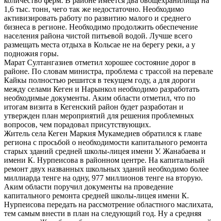
количество ферм. В районе имеется два овощехранилища на
1,6 тыс. тонн, чего так же недостаточно. Необходимо
активизировать работу по развитию малого и среднего
бизнеса в регионе. Необходимо продолжить обеспечение
населения района чистой питьевой водой. Лучше всего
размещать места отдыха в Кольсае не на берегу реки, а у
подножия горы.
Марат Султангазиев отметил хорошее состояние дорог в
районе. По словам министра, проблема с трассой на перевале
Кайкы полностью решится в текущем году, а для дороги
между селами Кеген и Нарынкол необходимо разработать
необходимые документы. Аким области отметил, что по
итогам визита в Кегенский район будет разработан и
утвержден план мероприятий для решения проблемных
вопросов, чем порадовал присутствующих.
Житель села Кеген Маркия Мукамедиев обратился к главе
региона с просьбой о необходимости капитального ремонта
старых зданий средней школы-лицея имени У. Жанабаева и
имени К. Нурпеисова в районном центре. На капитальный
ремонт двух названных школьных зданий необходимо более
миллиарда тенге на одну, 977 миллионов тенге на вторую.
Аким области поручил документы на проведение
капитального ремонта средней школы-лицея имени К.
Нурпеисова передать на рассмотрение областного маслихата,
тем самым внести в план на следующий год. Ну а средняя