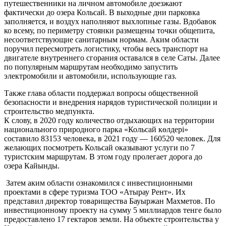
путешественники на личном автомобиле доезжают
фактически до озера Кольсай. В выходные дни парковка
заполняется, и воздух наполняют выхлопные газы. Вдобавок
ко всему, по периметру стоянки размещены точки общепита,
несоответствующие санитарным нормам. Аким области
поручил пересмотреть логистику, чтобы весь транспорт на
двигателе внутреннего сгорания оставался в селе Саты. Далее
по популярным маршрутам необходимо запустить
электромобили и автомобили, использующие газ.
Также глава области поддержал вопросы общественной
безопасности и внедрения нарядов туристической полиции и
строительство медпункта.
К слову, в 2020 году количество отдыхающих на территории
национального природного парка «Кольсай көлдері»
составило 83153 человека, в 2021 году — 160520 человек. Для
желающих посмотреть Кольсай оказывают услуги по 7
туристским маршрутам. В этом году пролегает дорога до
озера Кайынды.
Затем аким области ознакомился с инвестиционными
проектами в сфере туризма ТОО «Атырау Рент». Их
представил директор товарищества Бауыржан Махметов. По
инвестиционному проекту на сумму 5 миллиардов тенге было
предоставлено 17 гектаров земли. На объекте строительства у