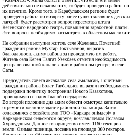
«КазМЯСО». Аким области отметил, что если эти земли
действительно не осваиваются, то будет проведена работа по
их изъятию. Кроме того, в Карабулакском регионе будет
проведена работа по возврату ранее существовавших детских
лагерей, будет рассмотрен вопрос пересмотра штата
Кегенского народного театра, повышения заработной платы.
Эти вопросы необходимо рассмотреть в областном маслихате.
На собрании выступил житель села Жаланаш, Почетный
гражданин района Мухтар Токтыманов, выразив
благодарность акиму района за проводимую им работу.
Житель села Кеген Талгат Узекбаев отметил необходимость
централизованной канализации в районном центре, в селе
Саты.
Председатель совета аксакалов села Жылысай, Почетный
гражданин района Болат Таубалдиев выразил необходимость
поддержки политику построения Нового Казахстана,
проводимую сегодня Главой государства.
Во второй половине дня аким области осмотрел капитально
отремонтированное здание районной больницы. Затем
ознакомился с хозяйствами ТОО «Каркара өнімдері» в
Каркаринском сельскогом округе, возглавляемом Исламом
Хуршудовым. Данное товарищество имеет 1160 гектаров
земли. Озимая пшеница, посеяна на площади 380 гектаров.
Кроме того, на 350 гектарах земли выращены семена