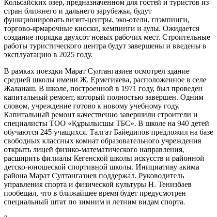
Кольсайских озер, предназначенном для гостей и туристов из
стран ближнего и дальнего зарубежья, будут
функционировать визит-центры, эко-отели, глэмпинги,
торгово-ярмарочные киоски, кемпинги и аулы. Ожидается
создание порядка двухсот новых рабочих мест. Строительные
работы туристического центра будут завершены и введены в
эксплуатацию в 2025 году.
В рамках поездки Марат Султангазиев осмотрел здание
средней школы имени Ж. Ермегияева, расположенное в селе
Жаланаш. В школе, построенной в 1971 году, был проведен
капитальный ремонт, который полностью завершен. Одним
словом, учреждение готово к новому учебному году.
Капитальный ремонт качественно завершили строители и
специалисты ТОО «Құрылысшы ТБС». В школе на 940 детей
обучаются 245 учащихся. Талгат Байедилов предложил на базе
свободных классных комнат образовательного учреждения
открыть лицей физико-математического направления,
расширить филиалы Кегенской школы искусств и районной
детско-юношеской спортивной школы. Инициативу акима
района Марат Султангазиев поддержал. Руководитель
управления спорта и физической культуры Н. Тенизбаев
пообещал, что в ближайшее время будет предусмотрен
специальный штат по зимним и летним видам спорта.