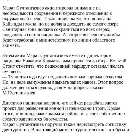
Марат Султангазиев акцентировал внимание на
необходимости сохранения и бережного отношения к
окружающей среде. Также подчеркнул, что дорога на
Кайынды нужна, но не должна доходить до самого озера.
Санитарная зона должна сохраниться во всех озерах,
входящих в состав нацпарка. А вопрос возведения дамбы
будет отработан с министерством по линии областного
акимата.
Затем аким Марат Султангазиев вместе с директором
нацпарка Ержаном Калматаевым прошелся до озера Кольсай.
Стоит отметить, что пешеходный маршрут оставлял желать
лучшего.
— Туристы сюда едут подышать чистым горным воздухом.
Но, на деле вынуждены вдыхать запах навоза. Этот вопрос
должен решаться руководством нацпарка,- сказал
М.Султангазиев.
Директор нацпарка заверил, что сейчас разрабатывается
проект для разделения конной и пешеходной троп. Кроме
этого, при поддержке акимата района и за счет собственных
средств закупаются биотуалеты.
Марат Султангазиев поручил также пересмотреть логистику
для туристов. В настоящий момент туристические автобусы и