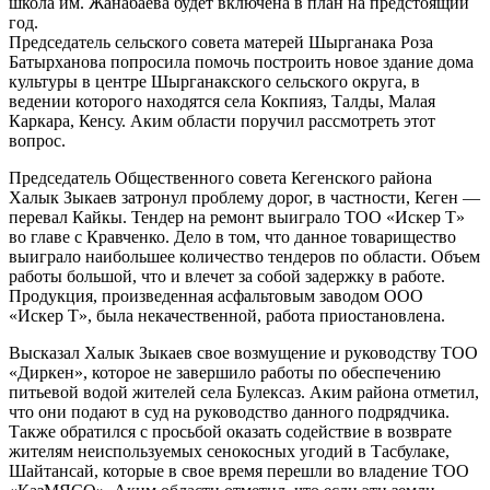
школа им. Жанабаева будет включена в план на предстоящий
год.
Председатель сельского совета матерей Шырганака Роза
Батырханова попросила помочь построить новое здание дома
культуры в центре Шырганакского сельского округа, в
ведении которого находятся села Кокпияз, Талды, Малая
Каркара, Кенсу. Аким области поручил рассмотреть этот
вопрос.
Председатель Общественного совета Кегенского района
Халык Зыкаев затронул проблему дорог, в частности, Кеген —
перевал Кайкы. Тендер на ремонт выиграло ТОО «Искер Т»
во главе с Кравченко. Дело в том, что данное товарищество
выиграло наибольшее количество тендеров по области. Объем
работы большой, что и влечет за собой задержку в работе.
Продукция, произведенная асфальтовым заводом ООО
«Искер Т», была некачественной, работа приостановлена.
Высказал Халык Зыкаев свое возмущение и руководству ТОО
«Диркен», которое не завершило работы по обеспечению
питьевой водой жителей села Булексаз. Аким района отметил,
что они подают в суд на руководство данного подрядчика.
Также обратился с просьбой оказать содействие в возврате
жителям неиспользуемых сенокосных угодий в Тасбулаке,
Шайтансай, которые в свое время перешли во владение ТОО