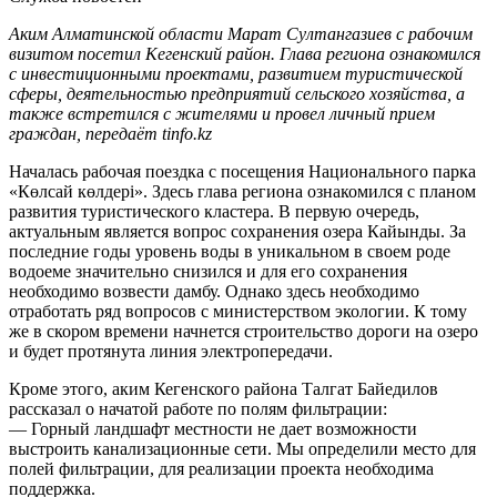
Аким Алматинской области Марат Султангазиев с рабочим
визитом посетил Кегенский район. Глава региона ознакомился
с инвестиционными проектами, развитием туристической
сферы, деятельностью предприятий сельского хозяйства, а
также встретился с жителями и провел личный прием
граждан, передаёт tinfo.kz
Началась рабочая поездка с посещения Национального парка
«Көлсай көлдері». Здесь глава региона ознакомился с планом
развития туристического кластера. В первую очередь,
актуальным является вопрос сохранения озера Кайынды. За
последние годы уровень воды в уникальном в своем роде
водоеме значительно снизился и для его сохранения
необходимо возвести дамбу. Однако здесь необходимо
отработать ряд вопросов с министерством экологии. К тому
же в скором времени начнется строительство дороги на озеро
и будет протянута линия электропередачи.
Кроме этого, аким Кегенского района Талгат Байедилов
рассказал о начатой работе по полям фильтрации:
— Горный ландшафт местности не дает возможности
выстроить канализационные сети. Мы определили место для
полей фильтрации, для реализации проекта необходима
поддержка.