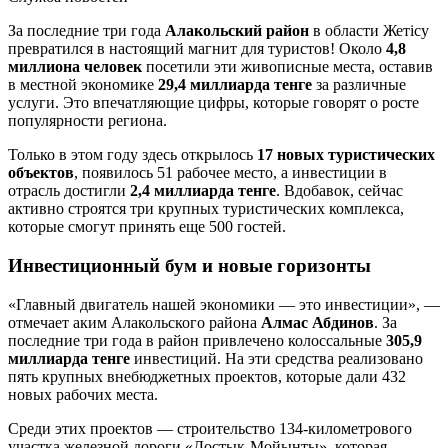
За последние три года
Алакольский район
в области Жетісу
превратился в настоящий магнит для туристов! Около
4,8
миллиона человек
посетили эти живописные места, оставив
в местной экономике
29,4 миллиарда тенге
за различные
услуги. Это впечатляющие цифры, которые говорят о росте
популярности региона.
Только в этом году здесь открылось
17 новых туристических
объектов
, появилось 51 рабочее место, а инвестиции в
отрасль достигли
2,4 миллиарда тенге
. Вдобавок, сейчас
активно строятся три крупных туристических комплекса,
которые смогут принять еще 500 гостей.
Инвестиционный бум и новые горизонты
«Главный двигатель нашей экономики — это инвестиции», —
отмечает аким Алакольского района
Алмас Абдинов
. За
последние три года в район привлечено колоссальные
305,9
миллиарда тенге
инвестиций. На эти средства реализовано
пять крупных внебюджетных проектов, которые дали 432
новых рабочих места.
Среди этих проектов — строительство 134-километрового
участка железной дороги «Достык-Мойынты», которая