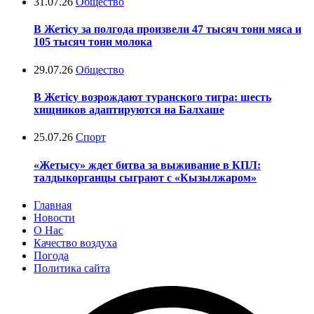
31.07.26
Общество
В Жетісу за полгода произвели 47 тысяч тонн мяса и
105 тысяч тонн молока
29.07.26
Общество
В Жетісу возрождают туранского тигра: шесть
хищников адаптируются на Балхаше
25.07.26
Спорт
«Жетысу» ждет битва за выживание в КПЛ:
талдыкорганцы сыграют с «Кызылжаром»
Главная
Новости
О Нас
Качество воздуха
Погода
Политика сайта