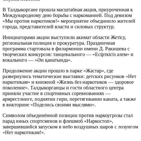
В Талдыкоргане прошла масштабная акция, приуроченная к
Международному дню борьбы с наркоманией. Под девизом
«Мы против наркотиков!» мероприятие объединило жителей
города, представителей власти и силовых структур.
Инициаторами акции выступили акимат области Жетісу,
региональная полиция и прокуратура. Праздничная
программа стартовала в филармонии имени Д. Ракишева с
творческих конкурсов: танцевального — «Есірткісіз әлем» и
вокального — «Ән қанатында».
Продолжение акции прошло в парке «Жастар», где
развернулись тематические выставки: детских рисунков «Нет
наркотикам» и книжной «Жизнь без наркотиков — здоровое
поколение». Талдыкорганцы и гости областного центра
приняли участие в спортивных соревнованиях —
армрестлинге, поднятии гири, перетягивании каната, а также
в викторине «Поделись своими мыслями».
Символом объединённой позиции против наркоугрозы стал
парад юных спортсменов и флешмоб «Наркостоп»,
завершившийся запуском в небо воздушных шаров с лозунгом
«Нет наркотикам!».