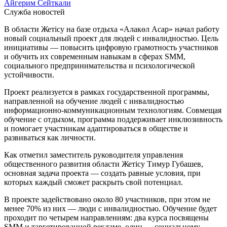
Айгерим Сейткали
Служба новостей
В области Жетісу на базе отдыха «Алакөл Асар» начал работу
новый социальный проект для людей с инвалидностью. Цель
инициативы — повысить цифровую грамотность участников
и обучить их современным навыкам в сферах SMM,
социального предпринимательства и психологической
устойчивости.
Проект реализуется в рамках государственной программы,
направленной на обучение людей с инвалидностью
информационно-коммуникационным технологиям. Совмещая
обучение с отдыхом, программа поддерживает инклюзивность
и помогает участникам адаптироваться в обществе и
развиваться как личности.
Как отметил заместитель руководителя управления
общественного развития области Жетісу Тимур Губашев,
основная задача проекта — создать равные условия, при
которых каждый сможет раскрыть свой потенциал.
В проекте задействовано около 80 участников, при этом не
менее 70% из них — люди с инвалидностью. Обучение будет
проходит по четырем направлениям: два курса посвящены
SMM и таргетированной рекламе, один — социальному