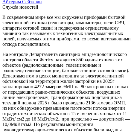
Айгерим Сейткали
Служба новостей
В современном мире все мы окружены приборами бытовой
электронной техники (телевизоры, компьютеры, печи СВЧ,
аппараты сотовой связи) и подвержены отрицательному
влиянию так называемых техногенных электромагнитных
полей, излучаемых этими приборами, со всеми вытекающими
отсюда последствиями.
На контроле Департамента санитарно-эпидемиологического
контроля области Жетісу находится 850радио-технических
объектов (радиолокационные, телевизионные и
радиовещательные станции, базовые станции сотовой связи).
Департаментом в целях мониторинга за электромагнитной
обстановкой на территории жилой застройки на 2025г
запланировано 4272 замеров ЭМП на 80 контрольных точках
от передающих радио-технических объектов, воздушных
линий электропередач, трансформаторных подстанции.За
текущий период 2025 г было проведено 2136 замеров ЭМП,
из них обнаружено превышение плотности потока энергии
отрадио-технических объектов в 15 измеренныхточках от 11
МкВт/ см2 до 16 МкВт/см2., при предельно — допустимой —
10,0МкВт/см2. По результатам мониторинга
руководителямрадио-технических объектов были выданы