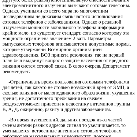
электромагнитного излучения вызывают сотовые телефоны.
Однако, ученными со всего мира по многолетним
исследованиям не доказаны связь частого использования
сотовых телефонов с заболеваниями. Однако о реальной
излучаемой мощности мобильного телефона информации
крайне мало, но существует стандарт, согласно которому эта
мощность ограничена значением 2 ватт. Параметры
выпускаемых телефонов вписываются в допустимые нормы,
которые утверждены Всемирной организацией
здравоохранения. ВОЗ принята резолюция, где на первый
план был выдвинут вопрос о защите населения от вредного
влияния систем сотовой связи. В свою очередь Департамент
рекомендует:
-Ограничивать время пользования сотовыми телефонами
для детей, так какэто не столько возможный вред от ЭМП, а
сколько влияния от малоподвижного образа жизни, ухудшения
зрения, не достаточного пребывания на свежем
воздухе,чтоможет привести к недостатку витаминов группы
В, А, Д, ожирению, рахиту и другим заболеваниям.
-Во время путешествий, дальних поездок из-за частой
смены антенн разных адресов сигнал то увеличивается, то
уменьшается, встроенные антенны в сотовых телефонах
работают на максимальных возможностях, поэтому