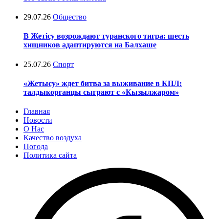
29.07.26
Общество
В Жетісу возрождают туранского тигра: шесть
хищников адаптируются на Балхаше
25.07.26
Спорт
«Жетысу» ждет битва за выживание в КПЛ:
талдыкорганцы сыграют с «Кызылжаром»
Главная
Новости
О Нас
Качество воздуха
Погода
Политика сайта