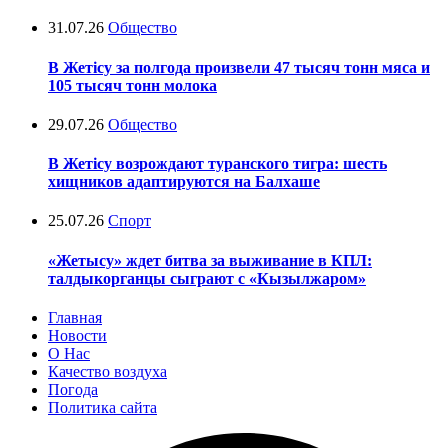
31.07.26
Общество
В Жетісу за полгода произвели 47 тысяч тонн мяса и
105 тысяч тонн молока
29.07.26
Общество
В Жетісу возрождают туранского тигра: шесть
хищников адаптируются на Балхаше
25.07.26
Спорт
«Жетысу» ждет битва за выживание в КПЛ:
талдыкорганцы сыграют с «Кызылжаром»
Главная
Новости
О Нас
Качество воздуха
Погода
Политика сайта