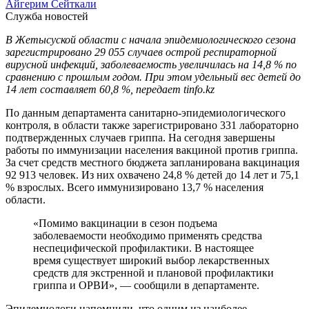
Айгерим Сейткали
Служба новостей
В Жетысуской области с начала эпидемиологического сезона
зарегистрировано 29 055 случаев острой респираторной
вирусной инфекций, заболеваемость увеличилась на 14,8 % по
сравнению с прошлым годом. При этом удельный вес детей до
14 лет составляет 60,8 %, передает tinfo.kz
По данным департамента санитарно-эпидемиологического
контроля, в области также зарегистрировано 331 лабораторно
подтвержденных случаев гриппа. На сегодня завершены
работы по иммунизации населения вакциной против гриппа.
За счет средств местного бюджета запланирована вакцинация
92 913 человек. Из них охвачено 24,8 % детей до 14 лет и 75,1
% взрослых. Всего иммунизировано 13,7 % населения
области.
«Помимо вакцинации в сезон подъема
заболеваемости необходимо применять средства
неспецифической профилактики. В настоящее
время существует широкий выбор лекарственных
средств для экстренной и плановой профилактики
гриппа и ОРВИ», — сообщили в департаменте.
Эпидемиологи напомнили, что одним из наиболее