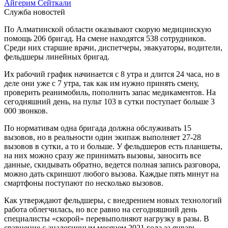
Айгерим Сейткали
Служба новостей
По Алматинской области оказывают скорую медицинскую
помощь 206 бригад. На смене находятся 538 сотрудников.
Среди них старшие врачи, диспетчеры, эвакуаторы, водители,
фельдшеры линейных бригад.
Их рабочий график начинается с 8 утра и длится 24 часа, но в
деле они уже с 7 утра, так как им нужно принять смену,
проверить реанимобиль, пополнить запас медикаментов. На
сегодняшний день, на пульт 103 в сутки поступает больше 3
000 звонков.
По нормативам одна бригада должна обслуживать 15
вызовов, но в реальности один экипаж выполняет 27-28
вызовов в сутки, а то и больше. У фельдшеров есть планшеты,
на них можно сразу же принимать вызовы, заносить все
данные, скидывать обратно, ведется полная запись разговора,
можно дать скриншот любого вызова. Каждые пять минут на
смартфоны поступают по несколько вызовов.
Как утверждают фельдшеры, с внедрением новых технологий
работа облегчилась, но все равно на сегодняшний день
специалисты «скорой» перевыполняют нагрузку в разы. В
сравнение с аналогичным месяцем 2021 года за январь,