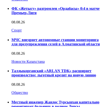
ФК «Жетысу» разгромлен «Ордабасы» 0:4 в матче
Премьер-Лиги
08.08.26
Спорт
МЧС внедряет автономные станции мониторинга
для предупреждения селей в Алматинской области
08.08.26
Новости Казахстана
Талдыкорганский «ARLAN TDK» расширяет
производство: льготный кредит на новую линию
08.08.26
Общество
Местный инженер Жандос Турсынхан капитально
ремонтирует больницу в родном Лепсы