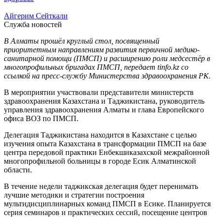
Айгерим Сейткали
Служба новостей
В Алматы прошёл круглый стол, посвященный
приоритетным направлениям развития первичной медико-
санитарной помощи (ПМСП) и расширению роли медсестёр в
многопрофильных бригадах ПМСП, передает tinfo.kz со
ссылкой на пресс-службу Министерства здравоохранения РК.
В мероприятии участвовали представители министерств
здравоохранения Казахстана и Таджикистана, руководитель
управления здравоохранения Алматы и глава Европейского
офиса ВОЗ по ПМСП.
Делегация Таджикистана находится в Казахстане с целью
изучения опыта Казахстана в трансформации ПМСП на базе
центра передовой практики Енбекшиказахской межрайонной
многопрофильной больницы в городе Есик Алматинской
области.
В течение недели таджикская делегация будет перенимать
лучшие методики и стратегии построения
мультидисциплинарных команд ПМСП в Есике. Планируется
серия семинаров и практических сессий, посещение центров