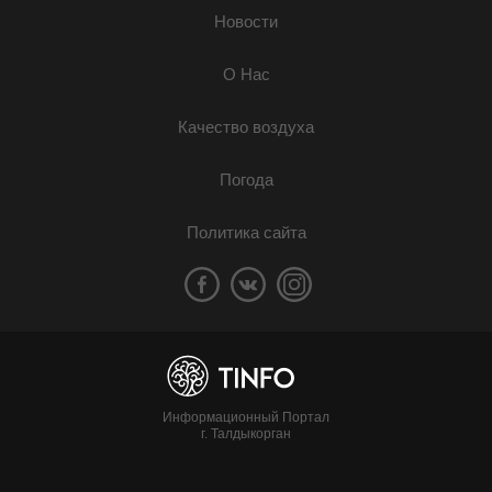
Новости
О Нас
Качество воздуха
Погода
Политика сайта
Информационный Портал
г. Талдыкорган