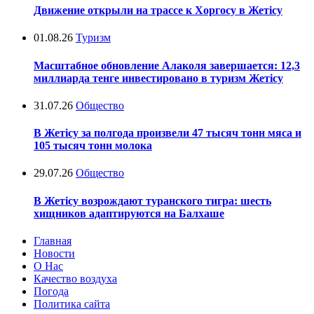
Движение открыли на трассе к Хоргосу в Жетісу
01.08.26
Туризм
Масштабное обновление Алаколя завершается: 12,3
миллиарда тенге инвестировано в туризм Жетісу
31.07.26
Общество
В Жетісу за полгода произвели 47 тысяч тонн мяса и
105 тысяч тонн молока
29.07.26
Общество
В Жетісу возрождают туранского тигра: шесть
хищников адаптируются на Балхаше
Главная
Новости
О Нас
Качество воздуха
Погода
Политика сайта