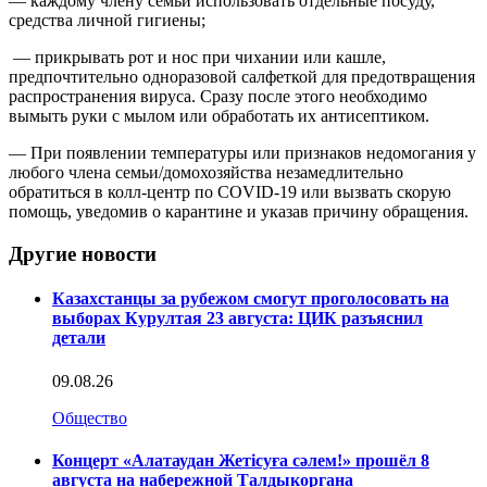
— каждому члену семьи использовать отдельные посуду,
средства личной гигиены;
— прикрывать рот и нос при чихании или кашле,
предпочтительно одноразовой салфеткой для предотвращения
распространения вируса. Сразу после этого необходимо
вымыть руки с мылом или обработать их антисептиком.
— При появлении температуры или признаков недомогания у
любого члена семьи/домохозяйства незамедлительно
обратиться в колл-центр по COVID-19 или вызвать скорую
помощь, уведомив о карантине и указав причину обращения.
Другие новости
Казахстанцы за рубежом смогут проголосовать на
выборах Курултая 23 августа: ЦИК разъяснил
детали
09.08.26
Общество
Концерт «Алатаудан Жетісуға сәлем!» прошёл 8
августа на набережной Талдыкоргана