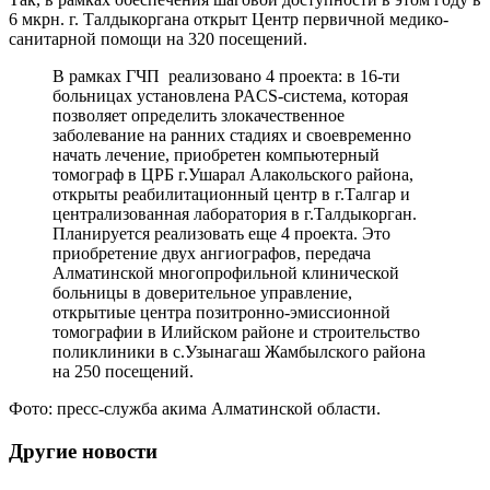
6 мкрн. г. Талдыкоргана открыт Центр первичной медико-
санитарной помощи на 320 посещений.
В рамках ГЧП реализовано 4 проекта: в 16-ти
больницах установлена PACS-система, которая
позволяет определить злокачественное
заболевание на ранних стадиях и своевременно
начать лечение, приобретен компьютерный
томограф в ЦРБ г.Ушарал Алакольского района,
открыты реабилитационный центр в г.Талгар и
централизованная лаборатория в г.Талдыкорган.
Планируется реализовать еще 4 проекта. Это
приобретение двух ангиографов, передача
Алматинской многопрофильной клинической
больницы в доверительное управление,
открытиые центра позитронно-эмиссионной
томографии в Илийском районе и строительство
поликлиники в с.Узынагаш Жамбылского района
на 250 посещений.
Фото: пресс-служба акима Алматинской области.
Другие новости