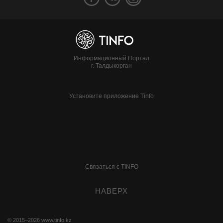
Информационный Портал
г. Талдыкорган
Установите приложение Tinfo
Связаться с TINFO
НАВЕРХ
© 2015–2026
www.tinfo.kz