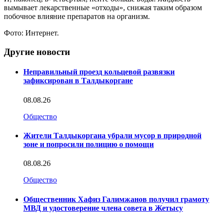
вымывает лекарственные «отходы», снижая таким образом
побочное влияние препаратов на организм.
Фото: Интернет.
Другие новости
Неправильный проезд кольцевой развязки
зафиксирован в Талдыкоргане
08.08.26
Общество
Жители Талдыкоргана убрали мусор в природной
зоне и попросили полицию о помощи
08.08.26
Общество
Общественник Хафиз Галимжанов получил грамоту
МВД и удостоверение члена совета в Жетысу