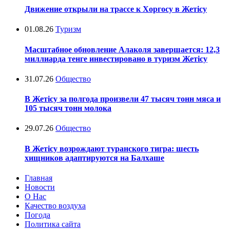
Движение открыли на трассе к Хоргосу в Жетісу
01.08.26
Туризм
Масштабное обновление Алаколя завершается: 12,3
миллиарда тенге инвестировано в туризм Жетісу
31.07.26
Общество
В Жетісу за полгода произвели 47 тысяч тонн мяса и
105 тысяч тонн молока
29.07.26
Общество
В Жетісу возрождают туранского тигра: шесть
хищников адаптируются на Балхаше
Главная
Новости
О Нас
Качество воздуха
Погода
Политика сайта