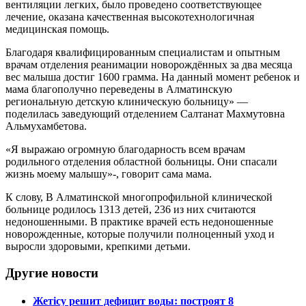
вентиляции легких, было проведено соответствующее
лечение, оказана качественная высокотехнологичная
медицинская помощь.
Благодаря квалифицированным специалистам и опытным
врачам отделения реанимации новорождённых за два месяца
вес малыша достиг 1600 грамма. На данный момент ребенок и
мама благополучно переведены в Алматинскую
региональную детскую клиническую больницу» —
поделилась заведующий отделением Салтанат Махмутовна
Альмухамбетова.
«Я выражаю огромную благодарность всем врачам
родильного отделения областной больницы. Они спасали
жизнь моему малышу»-, говорит сама мама.
К слову, В Алматинской многопрофильной клинической
больнице родилось 1313 детей, 236 из них считаются
недоношенными. В практике врачей есть недоношенные
новорожденные, которые получили полноценный уход и
выросли здоровыми, крепкими детьми.
Другие новости
Жетісу решит дефицит воды: построят 8