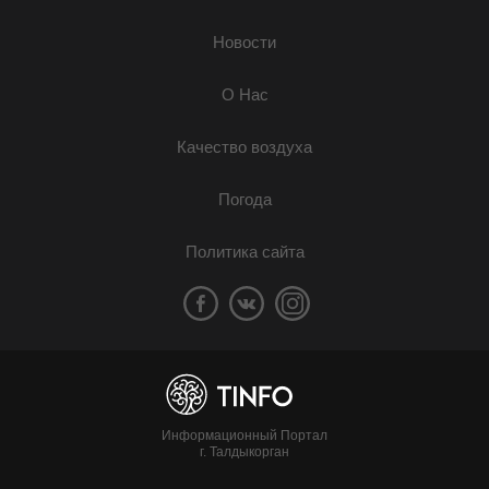
Новости
О Нас
Качество воздуха
Погода
Политика сайта
Информационный Портал
г. Талдыкорган