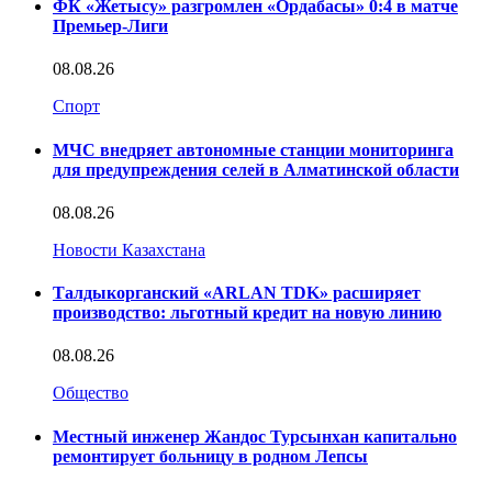
ФК «Жетысу» разгромлен «Ордабасы» 0:4 в матче
Премьер-Лиги
08.08.26
Спорт
МЧС внедряет автономные станции мониторинга
для предупреждения селей в Алматинской области
08.08.26
Новости Казахстана
Талдыкорганский «ARLAN TDK» расширяет
производство: льготный кредит на новую линию
08.08.26
Общество
Местный инженер Жандос Турсынхан капитально
ремонтирует больницу в родном Лепсы