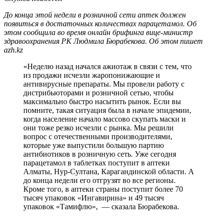
До конца этой недели в розничной сети аптек должен
появиться в достаточных количествах парацетамол. Об
этом сообщила во время онлайн брифинга вице-министр
здравоохранения РК Людмила Бюрабекова. Об этом пишет
azh.kz
«Неделю назад начался ажиотаж в связи с тем, что
из продажи исчезли жаропонижающие и
антивирусные препараты. Мы провели работу с
дистрибьюторами и розничной сетью, чтобы
максимально быстро насытить рынок. Если вы
помните, такая ситуация была в начале эпидемии,
когда население начало массово скупать маски и
они тоже резко исчезли с рынка. Мы решили
вопрос с отечественными производителями,
которые уже выпустили большую партию
антибиотиков в розничную сеть. Уже сегодня
парацетамол в таблетках поступит в аптеки
Алматы, Нур-Султана, Карагандинской области. А
до конца недели его отгрузят во все регионы.
Кроме того, в аптеки страны поступит более 70
тысяч упаковок «Ингавирина» и 49 тысяч
упаковок «Тамифлю», — сказала Бюрабекова.