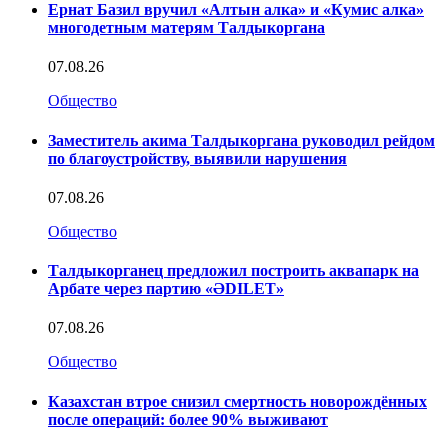
Ернат Базил вручил «Алтын алка» и «Кумис алка»
многодетным матерям Талдыкоргана
07.08.26
Общество
Заместитель акима Талдыкоргана руководил рейдом
по благоустройству, выявили нарушения
07.08.26
Общество
Талдыкорганец предложил построить аквапарк на
Арбате через партию «ӘDILET»
07.08.26
Общество
Казахстан втрое снизил смертность новорождённых
после операций: более 90% выживают