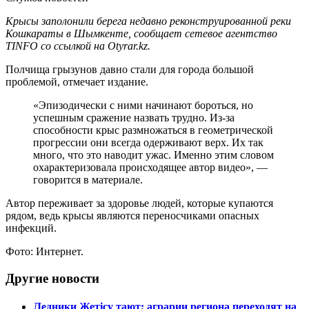
Крысы заполонили берега недавно реконструированной реки
Кошкараты в Шымкенте, сообщает сетевое агентство
TINFO со ссылкой на Otyrar.kz.
Полчища грызунов давно стали для города большой
проблемой, отмечает издание.
«Эпизодически с ними начинают бороться, но
успешным сражение назвать трудно. Из-за
способности крыс размножаться в геометрической
прогрессии они всегда одерживают верх. Их так
много, что это наводит ужас. Именно этим словом
охарактеризовала происходящее автор видео», —
говорится в материале.
Автор переживает за здоровье людей, которые купаются
рядом, ведь крысы являются переносчиками опасных
инфекций.
Фото: Интернет.
Другие новости
Ледники Жетісу тают: аграрии региона переходят на