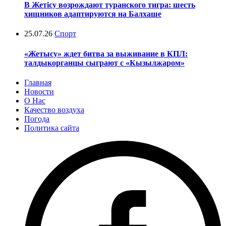
В Жетісу возрождают туранского тигра: шесть
хищников адаптируются на Балхаше
25.07.26
Спорт
«Жетысу» ждет битва за выживание в КПЛ:
талдыкорганцы сыграют с «Кызылжаром»
Главная
Новости
О Нас
Качество воздуха
Погода
Политика сайта