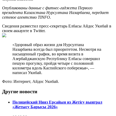
Опубликованы данные с фитнес-гаджета Первого
президента Казахстана Нурсултана Назарбаева, передает
сетевое агентство TINFO.
Сведения разместил пресс-секретарь Елбасы Айдос Укибай в
своем аккаунте в Twitter.
«Здоровый образ жизни для Нурсултана
Назарбаева всегда был приоритетом. Несмотря на
насыщенный график, во время визита в
Азербайджанскую Республику Елбасы совершил
пешую прогулку, пройдя четыре с половиной
километра вдоль Каспийского побережья», —
написал Укибай.
Фото: Интернет, Айдос Укибай.
Другие новости
Полицейский Нияз Ерсайын из Жетісу выиграл
«Жетысу Барысы 2026»