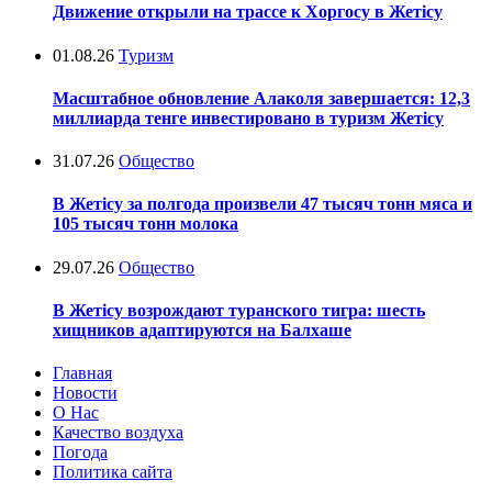
Движение открыли на трассе к Хоргосу в Жетісу
01.08.26
Туризм
Масштабное обновление Алаколя завершается: 12,3
миллиарда тенге инвестировано в туризм Жетісу
31.07.26
Общество
В Жетісу за полгода произвели 47 тысяч тонн мяса и
105 тысяч тонн молока
29.07.26
Общество
В Жетісу возрождают туранского тигра: шесть
хищников адаптируются на Балхаше
Главная
Новости
О Нас
Качество воздуха
Погода
Политика сайта