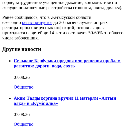
горле, затрудненное учащенное дыхание, конъюнктивит и
желудочно-кишечные расстройства (тошнота, рвота, диарея).
Ранее сообщалось, что в Жетысуской области
ежегодно
регистрируется
до 20 тысяч случаев острых
респираторных вирусных инфекций, основная доля
приходится на детей до 14 лет и составляет 50-60% от общего
числа заболевших.
Другие новости
Сельчане Кербулака предложили решения проблем
развития: дороги, вода, связь
07.08.26
Общество
Аким Талдыкоргана вручил 11 матерям «Алтын
алқа» и «Күміс алқа»
07.08.26
Общество