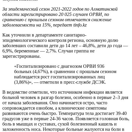
За эпидемический сезон 2021-2022 годов по Алматинской
области зарегистрировано 20 025 случаев ОРВИ, по
сравнению с прошлым сезоном отмечается снижение
заболеваемости на 15%, передает tinfo.kz
Как уточнили в департаменте санитарно-
эпидемиологического контроля региона, основную долю
заболевших составили дети до 14 лет – 46,8%, дети до года —
6,9%, беременные — 2,7%. Случаи гриппа не
зарегистрированы.
«Госпитализировано с диагнозом ОРВИ 936
больных (4,67%), в сравнении с прошлым сезоном
наблюдается рост госпитализированных лиц
(3,86%)», — отметили в пресс-службе ДСЭК.
В ведомстве отметили, что источником инфекции является
больной человек в разгар болезни, особенно в первые 2–3 дня
от начала заболевания. Оно начинается остро, часто
сопровождается ознобом, а клинические симптомы
развиваются очень быстро. Температура тела достигает 39-40
градусов уже в первые 24-36 часов. Появляется головная боль,
боль в мышцах и суставах, сухой болезненный кашель и
заложенность носа. Некоторые больные жалуются на боли в