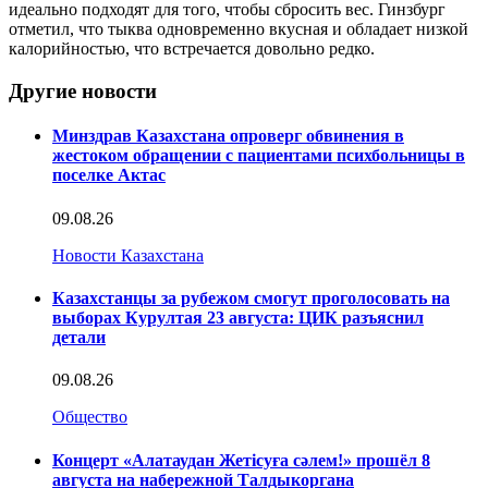
идеально подходят для того, чтобы сбросить вес. Гинзбург
отметил, что тыква одновременно вкусная и обладает низкой
калорийностью, что встречается довольно редко.
Другие новости
Минздрав Казахстана опроверг обвинения в
жестоком обращении с пациентами психбольницы в
поселке Актас
09.08.26
Новости Казахстана
Казахстанцы за рубежом смогут проголосовать на
выборах Курултая 23 августа: ЦИК разъяснил
детали
09.08.26
Общество
Концерт «Алатаудан Жетісуға сәлем!» прошёл 8
августа на набережной Талдыкоргана