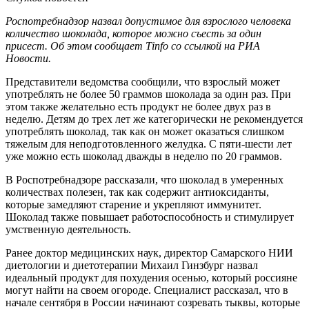
Роспотребнадзор назвал допустимое для взрослого человека
количество шоколада, которое можно съесть за один
присест. Об этом сообщает Тinfo со ссылкой на РИА
Новости.
Представители ведомства сообщили, что взрослый может
употреблять не более 50 граммов шоколада за один раз. При
этом также желательно есть продукт не более двух раз в
неделю. Детям до трех лет же категорически не рекомендуется
употреблять шоколад, так как он может оказаться слишком
тяжелым для неподготовленного желудка. С пяти-шести лет
уже можно есть шоколад дважды в неделю по 20 граммов.
В Роспотребнадзоре рассказали, что шоколад в умеренных
количествах полезен, так как содержит антиоксиданты,
которые замедляют старение и укрепляют иммунитет.
Шоколад также повышает работоспособность и стимулирует
умственную деятельность.
Ранее доктор медицинских наук, директор Самарского НИИ
диетологии и диетотерапии Михаил Гинзбург назвал
идеальный продукт для похудения осенью, который россияне
могут найти на своем огороде. Специалист рассказал, что в
начале сентября в России начинают созревать тыквы, которые