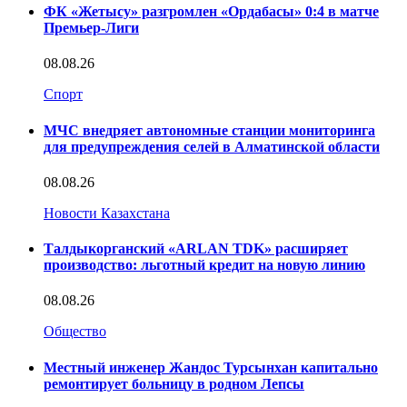
ФК «Жетысу» разгромлен «Ордабасы» 0:4 в матче
Премьер-Лиги
08.08.26
Спорт
МЧС внедряет автономные станции мониторинга
для предупреждения селей в Алматинской области
08.08.26
Новости Казахстана
Талдыкорганский «ARLAN TDK» расширяет
производство: льготный кредит на новую линию
08.08.26
Общество
Местный инженер Жандос Турсынхан капитально
ремонтирует больницу в родном Лепсы