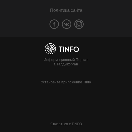
Политика сайта
Информационный Портал
г. Талдыкорган
Установите приложение Tinfo
Связаться с TINFO