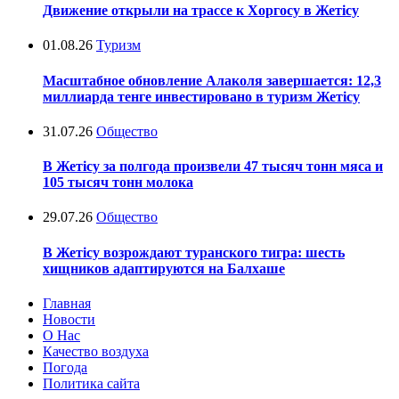
Движение открыли на трассе к Хоргосу в Жетісу
01.08.26
Туризм
Масштабное обновление Алаколя завершается: 12,3
миллиарда тенге инвестировано в туризм Жетісу
31.07.26
Общество
В Жетісу за полгода произвели 47 тысяч тонн мяса и
105 тысяч тонн молока
29.07.26
Общество
В Жетісу возрождают туранского тигра: шесть
хищников адаптируются на Балхаше
Главная
Новости
О Нас
Качество воздуха
Погода
Политика сайта