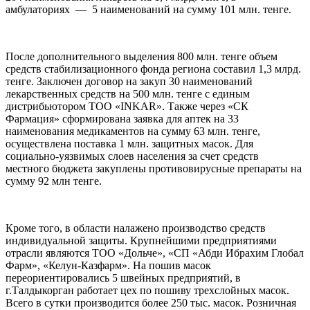
амбулаториях — 5 наименований на сумму 101 млн. тенге.
После дополнительного выделения 800 млн. тенге объем
средств стабилизационного фонда региона составил 1,3 млрд.
тенге. Заключен договор на закуп 30 наименований
лекарственных средств на 500 млн. тенге с единым
дистрибьютором ТОО «INKAR». Также через «СК
Фармация» сформирована заявка для аптек на 33
наименования медикаментов на сумму 63 млн. тенге,
осуществлена поставка 1 млн. защитных масок. Для
социально-уязвимых слоев населения за счет средств
местного бюджета закуплены противовирусные препараты на
сумму 92 млн тенге.
Кроме того, в области налажено производство средств
индивидуальной защиты. Крупнейшими предприятиями
отрасли являются ТОО «Дольче», «СП «Абди Ибрахим Глобал
Фарм», «Келун-Казфарм». На пошив масок
переориентировались 5 швейных предприятий, в
г.Талдыкорган работает цех по пошиву трехслойных масок.
Всего в сутки производится более 250 тыс. масок. Розничная