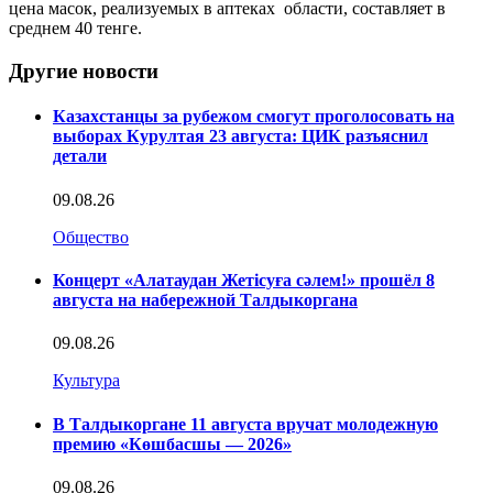
цена масок, реализуемых в аптеках области, составляет в
среднем 40 тенге.
Другие новости
Казахстанцы за рубежом смогут проголосовать на
выборах Курултая 23 августа: ЦИК разъяснил
детали
09.08.26
Общество
Концерт «Алатаудан Жетісуға сәлем!» прошёл 8
августа на набережной Талдыкоргана
09.08.26
Культура
В Талдыкоргане 11 августа вручат молодежную
премию «Көшбасшы — 2026»
09.08.26