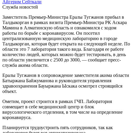
Айгерим Сейткали
Служба новостей
Заместитель Премьер-Министра Ералы Тугжанов прибыл в
Талдыкорган в рамках визита Премьер-Министра РК Аскара
Мамина в Алматинскую область и ознакомился с ходом
работы по борьбе с коронавирусом. Он посетил
централизованную медицинскую лабораторию в городе
Талдыкорган, которая будет открыта на следующей неделе. По
области это 7 лаборатория такого вида. Благодаря ее работе
количество людей, которых можно будет тестировать, в день
по области увеличится с 2500 до 3000, — сообщает пресс-
служба акима области.
Ералы Тугжанов в сопровождение заместителя акима области
Батыржана Байжуманова и руководителя управления
здравоохранения Бауыржана Ыскака осмотрел строящийся
объект.
Ометим, проект строится в рамках ГЧП. Лаборатория
совмещает в себе медицинский центр и блок
вирусологического отделения, в том числе на определение
коронавируса.
Планируется трудоустроить пять сотрудников, так как
лаборатория будет вся автоматизирована.