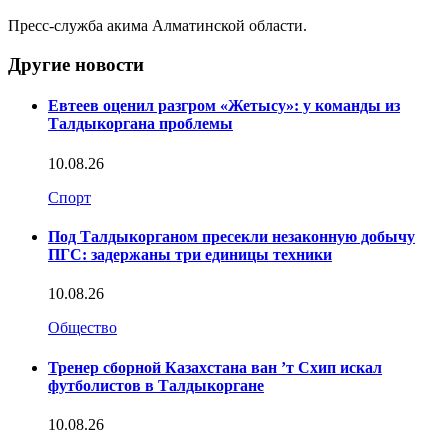
Пресс-служба акима Алматинской области.
Другие новости
Евтеев оценил разгром «Жетысу»: у команды из
Талдыкоргана проблемы
10.08.26
Спорт
Под Талдыкорганом пресекли незаконную добычу
ПГС: задержаны три единицы техники
10.08.26
Общество
Тренер сборной Казахстана ван ’т Схип искал
футболистов в Талдыкоргане
10.08.26