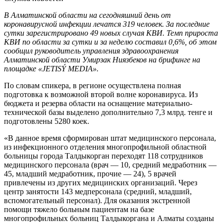
В Алматинской области на сегодняшний день от
коронавирусной инфекции лечатся 319 человек. За последние
сутки зарегистрировано 49 новых случая КВИ. Темп прироста
КВИ по области за сутки и за неделю составил 0,6%, об этом
сообщил руководитель управления здравоохранения
Алматинской области Умирзак Ниязбеков на брифинге на
площадке «JETISÝ MEDIA».
По словам спикера, в регионе осуществлена полная
подготовка к возможной второй волне коронавируса. Из
бюджета и резерва области на оснащение материально-
технической базы выделено дополнительно 7,3 млрд. тенге и
подготовлены 5280 коек.
«В данное время сформирован штат медицинского персонала,
из инфекционного отделения многопрофильной областной
больницы города Талдыкорган переходят 118 сотрудников
медицинского персонала (врач — 10, средний медработник —
45, младший медработник, прочие — 24), 5 врачей
привлечены из других медицинских организаций. Через
центр занятости 143 медперсонала (средний, младший,
вспомогательный персонал). Для оказания экстренной
помощи тяжело больным пациентам на базе
многопрофильных больниц Талдыкоргана и Алматы созданы