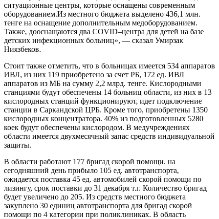
ситуационные центры, которые оснащены современным
оборудованием.Из местного бюджета выделено 436,1 млн.
тенге на оснащение дополнительным медоборудованием.
Также, дооснащаются два COVID–центра для детей на базе
детских инфекционных больниц», — сказал Умирзак
Ниязбеков.
Стоит также отметить, что в больницах имеется 534 аппаратов
ИВЛ, из них 119 приобретено за счет РБ, 172 ед. ИВЛ
аппаратов из МБ на сумму 2,2 млрд. тенге. Кислородными
станциями будут обеспечены 14 больниц области, из них в 13
кислородных станций функционируют, идет подключение
станции в Саркандской ЦРБ. Кроме того, приобретены 1350
кислородных концентратора. 40% из подготовленных 5280
коек будут обеспечены кислородом. В медучреждениях
области имеется двухмесячный запас средств индивидуальной
защиты.
В области работают 177 бригад скорой помощи. на
сегодняшний день прибыло 105 ед. автотранспорта,
ожидается поставка 45 ед. автомобилей скорой помощи по
лизингу, срок поставки до 31 декабря т.г. Количество бригад
будет увеличено до 205. Из средств местного бюджета
закуплено 30 единиц автотранспорта для бригад скорой
помощи по 4 категории при поликлиниках. В область