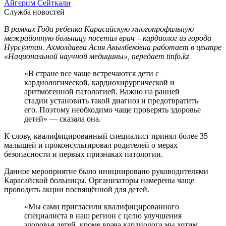
Айгерим Сейткали
Служба новостей
В рамках Года ребенка Карасайскую многопрофильную
межрайонную больницу посетил врач – кардиолог из города
Нурсултан. Ахмолдаева Асия Акылбековна работает в центре
«Национальной научной медицины», передает tinfo.kz
«В стране все чаще встречаются дети с
кардиологической, кардиохирургической и
аритмогенной патологией. Важно на ранней
стадии установить такой диагноз и предотвратить
его. Поэтому необходимо чаще проверять здоровье
детей» — сказала она.
К слову, квалифицированный специалист принял более 35
малышей и проконсультировал родителей о мерах
безопасности и первых признаках патологии.
Данное мероприятие было инициировано руководителями
Карасайской больницы. Организаторы намерены чаще
проводить акции посвящённой для детей.
«Мы сами пригласили квалифицированного
специалиста в наш регион с целю улучшения
здоровья детей, кроме врача кардиолога мы хотим