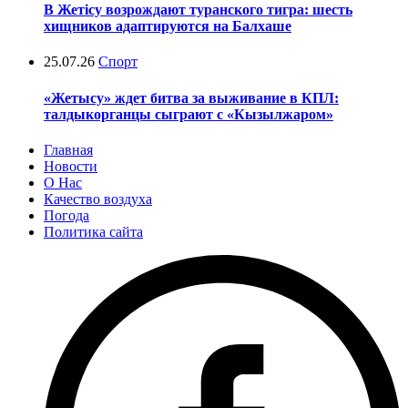
В Жетісу возрождают туранского тигра: шесть
хищников адаптируются на Балхаше
25.07.26
Спорт
«Жетысу» ждет битва за выживание в КПЛ:
талдыкорганцы сыграют с «Кызылжаром»
Главная
Новости
О Нас
Качество воздуха
Погода
Политика сайта