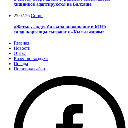
хищников адаптируются на Балхаше
25.07.26
Спорт
«Жетысу» ждет битва за выживание в КПЛ:
талдыкорганцы сыграют с «Кызылжаром»
Главная
Новости
О Нас
Качество воздуха
Погода
Политика сайта