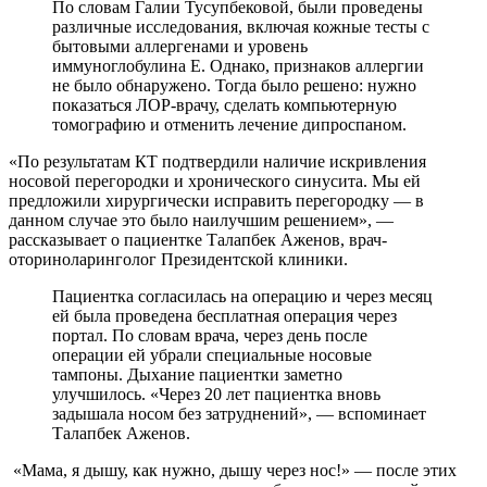
По словам Галии Тусупбековой, были проведены
различные исследования, включая кожные тесты с
бытовыми аллергенами и уровень
иммуноглобулина Е. Однако, признаков аллергии
не было обнаружено. Тогда было решено: нужно
показаться ЛОР-врачу, сделать компьютерную
томографию и отменить лечение дипроспаном.
«По результатам КТ подтвердили наличие искривления
носовой перегородки и хронического синусита. Мы ей
предложили хирургически исправить перегородку — в
данном случае это было наилучшим решением», —
рассказывает о пациентке Талапбек Аженов, врач-
оториноларинголог Президентской клиники.
Пациентка согласилась на операцию и через месяц
ей была проведена бесплатная операция через
портал. По словам врача, через день после
операции ей убрали специальные носовые
тампоны. Дыхание пациентки заметно
улучшилось. «Через 20 лет пациентка вновь
задышала носом без затруднений», — вспоминает
Талапбек Аженов.
«Мама, я дышу, как нужно, дышу через нос!» — после этих