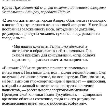
Врачи Президентской клиники вылечили 20-летнюю аллергию
жительницы Атырау, передает Tinfo.kz.
42-летняя жительница города Атырау обратилась за помощью
в после безрезультатного лечения своей аллергии. У нее была
постоянная заложенность носа, затрудненное дыхание,
регулярные приступы чихания, сухость в носу, реакция на
холод и пыль.
«Мы нашли контакты Галии Тусупбековой в
интернете и обратились к ней за помощью. Она
сказала приехать для консультации, когда ослабят
карантин», — рассказывает мама пациентки.
«В начале 2000-х пациентка пришла за помощью к
аллергологу. Поставили диагноз – аллергический ринит. Она
получала различное лечение, но все впустую. Помимо этого,
ей был выписан глюкокортикоидный препарат — дипроспан,
который на данный момент не используется в лечении
пациентов, — рассказывает аллерголог-иммунолог
Президентской клиники Галия Тусупбекова. — Дипроспан
временно облегчал состояние, тогда как его регулярное
использование имеет много побочных эффектов».