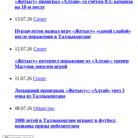
«Жетысу» проиграл «Алтаю» со счётом 0:1: команда
на 10-м месте
13.07.26
Спорт
Нурдаулетов назвал игру «Жетысу» «самой слабой»
после поражения в Талдыкоргане
12.07.26
Спорт
«Жетысу» потерпел поражение от «Алтая»: тренер
Масудов доволен игрой
11.07.26
Спорт
Домашний проигрыш «Жетысу»: «Алтай» увез 3
очка из Талдыкоргана
08.07.26
Общество
1800 детей в Талдыкоргане играют в футбол:
названы призы победителям