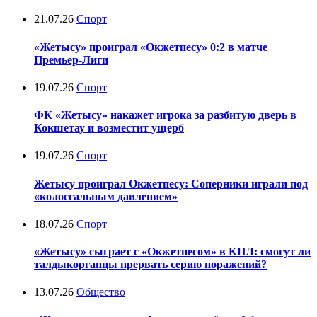
21.07.26
Спорт
«Жетысу» проиграл «Окжетпесу» 0:2 в матче
Премьер-Лиги
19.07.26
Спорт
ФК «Жетысу» накажет игрока за разбитую дверь в
Кокшетау и возместит ущерб
19.07.26
Спорт
Жетысу проиграл Окжетпесу: Соперники играли под
«колоссальным давлением»
18.07.26
Спорт
«Жетысу» сыграет с «Окжетпесом» в КПЛ: смогут ли
талдыкорганцы прервать серию поражений?
13.07.26
Общество