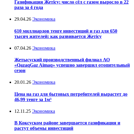
Газификация Жетісу: число сёл с газом выросло в 22
раза за 4 года
29.04.26
Экономика
610 миллиардов тенге инвестиций и газ для 650
тысяч жителей: как развивается Жетісу
07.04.26
Экономика
Жетысуский производственный филиал АО
«QazaqGaz Aimaq» успешно завершил отопительный
сезон
20.01.26
Экономика
Цена на газ для бытовых потребителей вырастет до
46,99 тенге за 1м³
12.11.25
Экономика
В Коксуcком районе завершается газификация и
растут объемы инвестиций