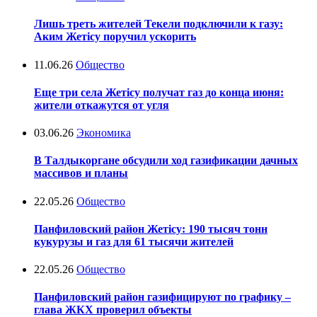
Лишь треть жителей Текели подключили к газу:
Аким Жетісу поручил ускорить
11.06.26
Общество
Еще три села Жетісу получат газ до конца июня:
жители откажутся от угля
03.06.26
Экономика
В Талдыкоргане обсудили ход газификации дачных
массивов и планы
22.05.26
Общество
Панфиловский район Жетісу: 190 тысяч тонн
кукурузы и газ для 61 тысячи жителей
22.05.26
Общество
Панфиловский район газифицируют по графику –
глава ЖКХ проверил объекты